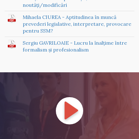
noutăți/modificări
Mihaela CIUREA - Aptitudinea în muncă
prevederi legislative, interpretare, provocare
pentru SSM?
Sergiu GAVRILOAIE - Lucru la înalțime între
formalism și profesionalism