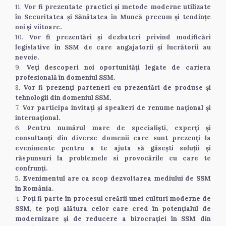
11. 
Vor fi prezentate practici și metode moderne utilizate 
în Securitatea și Sănătatea în Muncă precum și tendințe 
noi și viitoare.
10. 
Vor fi prezentări și dezbateri privind modificări 
legislative în SSM de care angajatorii și lucrătorii au 
nevoie.
9. 
Veți descoperi noi oportunități legate de cariera 
profesională în domeniul SSM.
8. 
Vor fi prezenți parteneri cu prezentări de produse și 
tehnologii din domeniul SSM.
7. 
Vor participa invitați și speakeri de renume național și 
internațional.
6. 
Pentru numărul mare de specialiști, experți și 
consultanți din diverse domenii care sunt prezenți la 
evenimente pentru a te ajuta să găsești soluții și 
răspunsuri la problemele si provocările cu care te 
confrunți.
5. 
Evenimentul are ca scop dezvoltarea mediului de SSM 
în România.
4. 
Poți fi parte în procesul creării unei culturi moderne de 
SSM, te poți alătura celor care cred în potențialul de 
modernizare și de reducere a birocrației în SSM din 