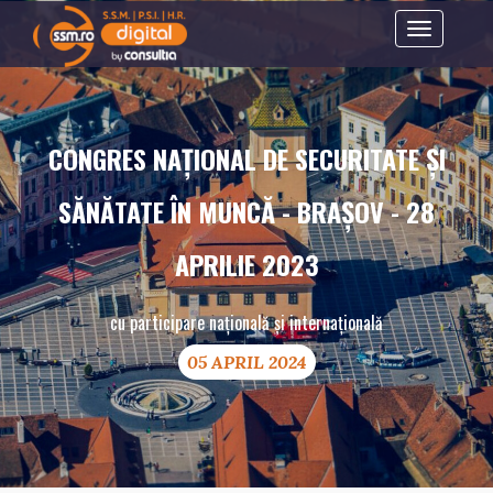
Toggle
navigation
CONGRES NAȚIONAL DE SECURITATE ȘI
SĂNĂTATE ÎN MUNCĂ - BRAȘOV - 28
APRILIE 2023
cu participare națională și internațională
05 APRIL 2024