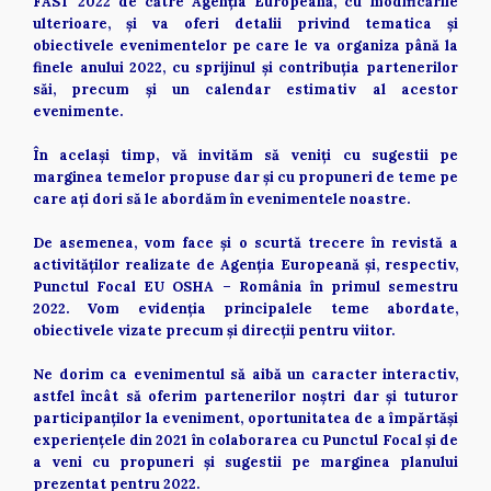
FAST 2022 de către Agenția Europeană, cu modificările 
ulterioare, și va oferi detalii privind tematica și 
obiectivele evenimentelor pe care le va organiza până la 
finele anului 2022, cu sprijinul și contribuția partenerilor 
săi, precum și un calendar estimativ al acestor 
evenimente. 
În același timp, vă invităm să veniți cu sugestii pe 
marginea temelor propuse dar și cu propuneri de teme pe 
care ați dori să le abordăm în evenimentele noastre. 
De asemenea, vom face și o scurtă trecere în revistă a 
activităților realizate de Agenția Europeană și, respectiv, 
Punctul Focal EU OSHA – România în primul semestru 
2022. Vom evidenția principalele teme abordate, 
obiectivele vizate precum și direcții pentru viitor.        
Ne dorim ca evenimentul să aibă un caracter interactiv, 
astfel încât să oferim partenerilor noștri dar și tuturor 
participanților la eveniment, oportunitatea de a împărtăși 
experiențele din 2021 în colaborarea cu Punctul Focal și de 
a veni cu propuneri și sugestii pe marginea planului 
prezentat pentru 2022. 