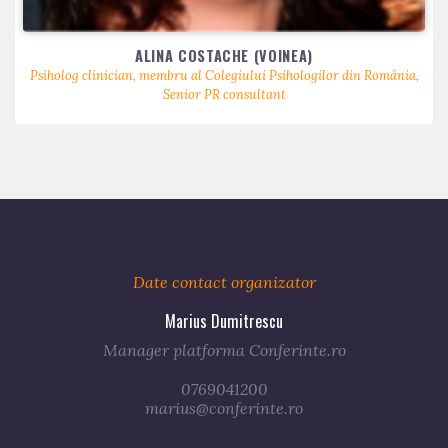
ALINA COSTACHE (VOINEA)
Psiholog clinician, membru al Colegiului Psihologilor din România,
Senior PR consultant
Date contact organizator
Marius Dumitrescu
Manager platforma Conferinte.ro
0769041200
marius@conferinte.ro