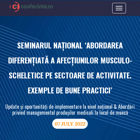
Toggle
navigation
SEMINARUL NAȚIONAL ‘ABORDAREA
DIFERENȚIATĂ A AFECȚIUNILOR MUSCULO-
SCHELETICE PE SECTOARE DE ACTIVITATE.
EXEMPLE DE BUNE PRACTICI’
Update și oportunități de implementare la nivel național & Abordări
privind managementul produșilor medicali la locul de muncă
07 JULY 2022