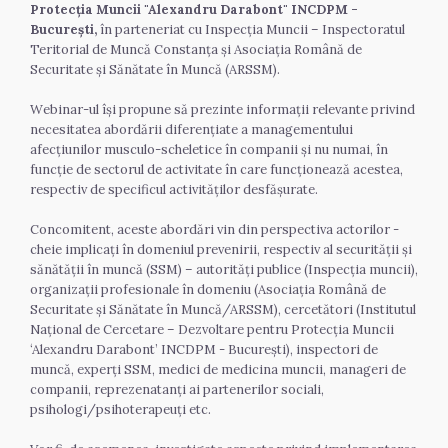
Protecția Muncii "Alexandru Darabont" INCDPM - 
București,
 în parteneriat cu Inspecția Muncii – Inspectoratul 
Teritorial de Muncă Constanța și Asociația Română de 
Securitate și Sănătate în Muncă (ARSSM). 
Webinar-ul își propune să prezinte informații relevante privind 
necesitatea abordării diferențiate a managementului 
afecțiunilor musculo-scheletice în companii și nu numai, în 
funcție de sectorul de activitate în care funcționează acestea, 
respectiv de specificul activităților desfășurate.   
Concomitent, aceste abordări vin din perspectiva actorilor - 
cheie implicați în domeniul prevenirii, respectiv al securității și 
sănătății în muncă (SSM) – autorități publice (Inspecția muncii), 
organizații profesionale în domeniu (Asociația Română de 
Securitate și Sănătate în Muncă/ARSSM), cercetători (Institutul 
Național de Cercetare – Dezvoltare pentru Protecția Muncii 
‘Alexandru Darabont’ INCDPM - București), inspectori de 
muncă, experți SSM, medici de medicina muncii, manageri de 
companii, reprezenatanți ai partenerilor sociali, 
psihologi/psihoterapeuți etc. 