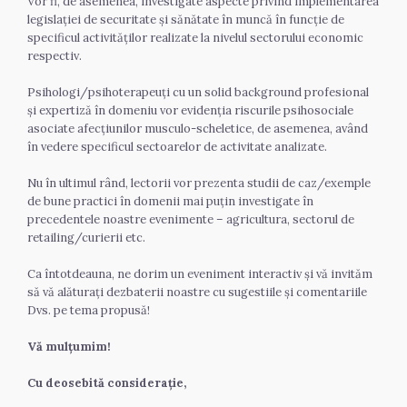
Vor fi, de asemenea, investigate aspecte privind implementarea 
legislației de securitate și sănătate în muncă în funcție de 
specificul activităților realizate la nivelul sectorului economic 
respectiv. 
Psihologi/psihoterapeuți cu un solid background profesional 
și expertiză în domeniu vor evidenția riscurile psihosociale 
asociate afecțiunilor musculo-scheletice, de asemenea, având 
în vedere specificul sectoarelor de activitate analizate. 
Nu în ultimul rând, lectorii vor prezenta studii de caz/exemple 
de bune practici în domenii mai puțin investigate în 
precedentele noastre evenimente – agricultura, sectorul de 
retailing/curierii etc.   
Ca întotdeauna, ne dorim un eveniment interactiv și vă invităm 
să vă alăturați dezbaterii noastre cu sugestiile și comentariile 
Dvs. pe tema propusă! 
Vă mulțumim! 
Cu deosebită considerație, 