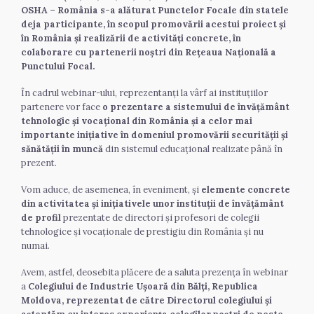
OSHA – România s-a alăturat Punctelor Focale din statele 
deja participante, în scopul promovării acestui proiect și 
în România și realizării de activități concrete, în 
colaborare cu partenerii noștri din Rețeaua Națională a 
Punctului Focal.
În cadrul webinar-ului, reprezentanți la vârf ai instituțiilor 
partenere vor face 
o prezentare a sistemului de învățământ 
tehnologic și vocațional din România și a celor mai 
importante inițiative în domeniul promovării securității și 
sănătății în muncă
 din sistemul educațional realizate până în 
prezent.
Vom aduce, de asemenea, în eveniment, și 
elemente concrete 
din activitatea și inițiativele unor instituții de învățământ 
de profil
 prezentate de directori și profesori de colegii 
tehnologice și vocaționale de prestigiu din România și nu 
numai.
Avem, astfel, deosebita plăcere de a saluta prezența în webinar 
a 
Colegiului de Industrie Ușoară din Bălți, Republica 
Moldova, reprezentat de către Directorul colegiului și 