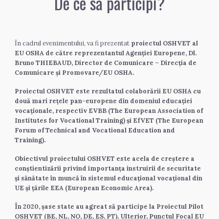
De ce să participi?
În cadrul evenimentului, va fi prezentat 
proiectul OSHVET al 
EU OSHA de către reprezentantul Agenției Europene, Dl. 
Bruno THIEBAUD, Director de Comunicare – Direcția de 
Comunicare și Promovare/EU OSHA.
Proiectul OSHVET este rezultatul colaborării EU OSHA cu 
două mari rețele pan-europene din domeniul educației 
vocaționale, respectiv EVBB (The European Association of 
Institutes for Vocational Training) și EfVET (The European 
Forum of Technical and Vocational Education and 
Training).
Obiectivul proiectului OSHVET este acela de creștere a 
conștientizării privind importanța instruirii de securitate 
și sănătate în muncă în sistemul educațional vocațional din 
UE și țările EEA (European Economic Area).
În 2020, șase state au agreat să participe la Proiectul Pilot 
OSHVET (BE, NL, NO, DE, ES, PT). Ulterior, Punctul Focal EU 