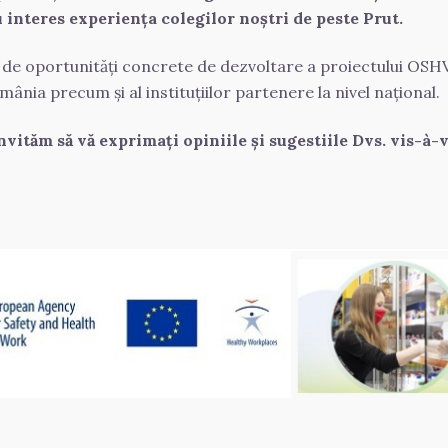
u interes experiența colegilor noștri de peste Prut.
a de oportunități concrete de dezvoltare a proiectului OSHV
nia precum și al instituțiilor partenere la nivel național.
vităm să vă exprimați opiniile și sugestiile Dvs. vis-à-