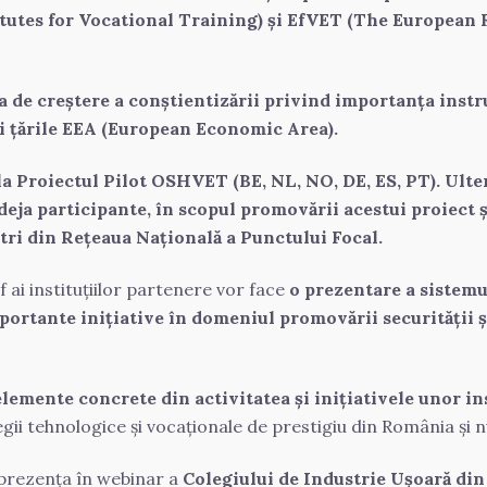
tutes for Vocational Training) și EfVET (The European 
de creștere a conștientizării privind importanța instrui
i țările EEA (European Economic Area).
e la Proiectul Pilot OSHVET (BE, NL, NO, DE, ES, PT). Ul
deja participante, în scopul promovării acestui proiect și
tri din Rețeaua Națională a Punctului Focal.
 ai instituțiilor partenere vor face 
o prezentare a sistemu
ortante inițiative în domeniul promovării securității ș
elemente concrete din activitatea și inițiativele unor in
gii tehnologice și vocaționale de prestigiu din România și 
 prezența în webinar a 
Colegiului de Industrie Ușoară din