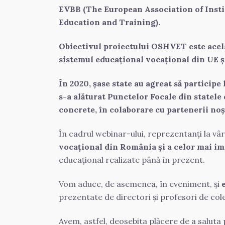
EVBB (The European Association of Insti
Education and Training).
Obiectivul proiectului OSHVET este acela 
sistemul educațional vocațional din UE ș
În 2020, șase state au agreat să particip
s-a alăturat Punctelor Focale din statele 
concrete, în colaborare cu partenerii noș
În cadrul webinar-ului, reprezentanți la vârf
vocațional din România și a celor mai imp
educațional realizate până în prezent.
Vom aduce, de asemenea, în eveniment, și 
prezentate de directori și profesori de cole
Avem, astfel, deosebita plăcere de a saluta