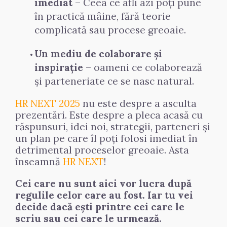
imediat
 – Ceea ce afli azi poți pune 
în practică mâine, fără teorie 
complicată sau procese greoaie.
Un mediu de colaborare și 
inspirație
 – oameni ce colaborează 
și parteneriate ce se nasc natural.
HR NEXT 2025
 nu este despre a asculta 
prezentări. Este despre a pleca acasă cu 
răspunsuri, idei noi, strategii, parteneri și 
un plan pe care îl poți folosi imediat în 
detrimental proceselor greoaie. Asta 
înseamnă 
HR NEXT
!
Cei care nu sunt aici vor lucra după 
regulile celor care au fost. Iar tu vei 
decide dacă ești printre cei care le 
scriu sau cei care le urmează.