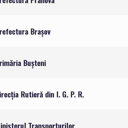
refectura Brașov
rimăria Bușteni
recţia Rutieră din I. G. P. R.
inisterul Transporturilor