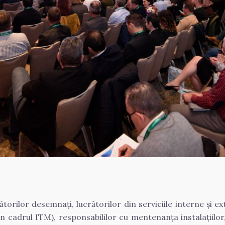
torilor desemnați, lucrătorilor din serviciile interne și ex
n cadrul ITM), responsabililor cu mentenanța instalațiilor, 