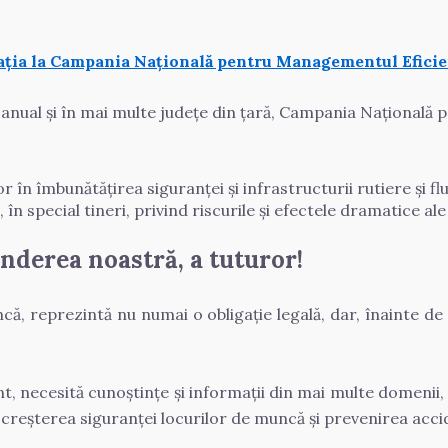
ația la Campania Națională pentru Managementul Eficien
nual și în mai multe județe din țară, Campania Națională p
r în îmbunătățirea siguranței și infrastructurii rutiere și flu
n special tineri, privind riscurile și efectele dramatice ale
nderea noastră, a tuturor!
ă, reprezintă nu numai o obligație legală, dar, înainte de
t, necesită cunoștințe și informații din mai multe domenii, 
 creșterea siguranței locurilor de muncă și prevenirea acci