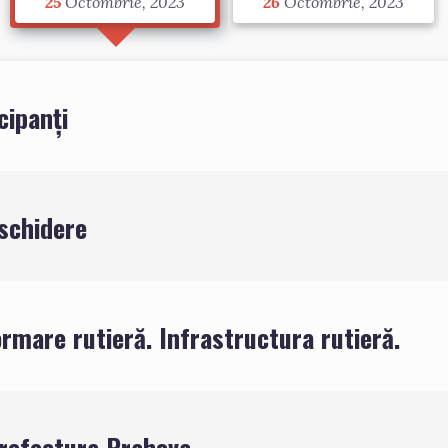
25
Octombrie, 2023
26
Octombrie, 2023
cipanți
schidere
ormare rutieră. Infrastructura rutieră.
refectura Prahova