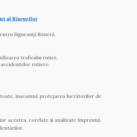
t al Riscurilor
entru Siguranță Rutieră.
idizarea traficului rutier,
 accidentelor rutiere.
 toate, înseamnă protejarea lucrătorilor de 
iar acestea, corelate și analizate împreună, 
dentărilor.