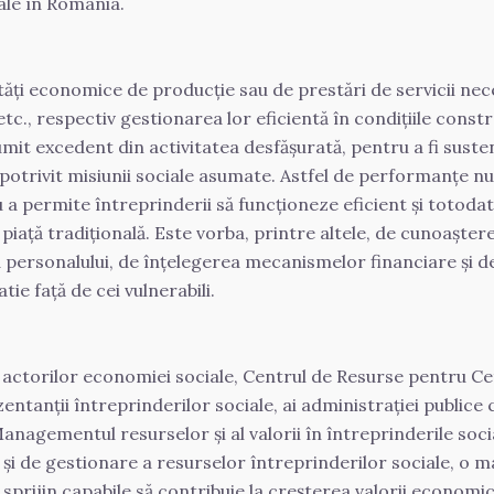
iale în România.
tăți economice de producție sau de prestări de servicii neces
c., respectiv gestionarea lor eficientă în condițiile constr
mit excedent din activitatea desfășurată, pentru a fi susten
potrivit misiunii sociale asumate. Astfel de performanțe nu s
 permite întreprinderii să funcționeze eficient și totodat
iață tradiţională. Este vorba, printre altele, de cunoașterea 
personalului, de înțelegerea mecanismelor financiare și d
tie față de cei vulnerabili.
actorilor economiei sociale, Centrul de Resurse pentru Cet
anții întreprinderilor sociale, ai administrației publice cent
Managementul resurselor și al valorii în întreprinderile soci
şi de gestionare a resurselor întreprinderilor sociale, o mai
ijin capabile să contribuie la creşterea valorii economice a