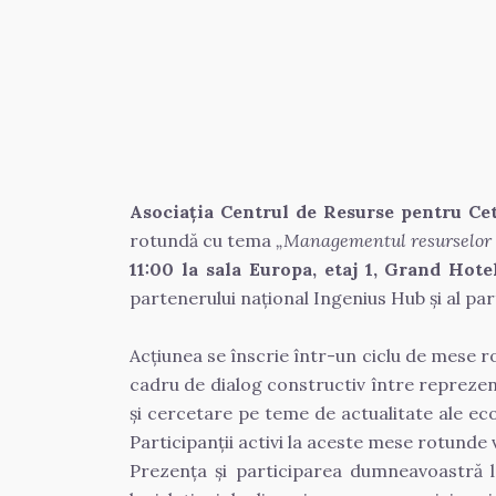
Asociația Centrul de Resurse pentru C
rotundă cu tema 
„Managementul resurselor și
11:00
la sala Europa, etaj 1, Grand Hote
partenerului național Ingenius Hub și al par
Acțiunea se înscrie într-un ciclu de mese r
cadru de dialog constructiv între reprezentan
şi cercetare pe teme de actualitate ale e
Participanții activi la aceste mese rotund
Prezența și participarea dumneavoastră la