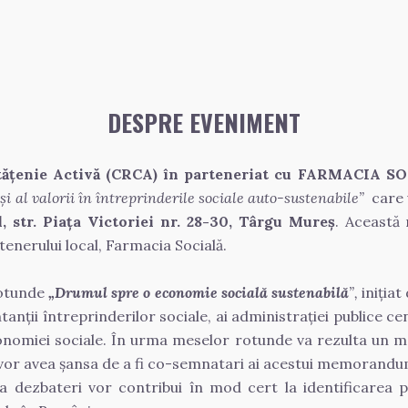
DESPRE EVENIMENT
etățenie Activă (CRCA) în parteneriat cu FARMACIA S
 al valorii în întreprinderile sociale auto-sustenabile”
care 
l, str. Piața Victoriei nr. 28-30, Târgu Mureș
. Această 
tenerului local, Farmacia Socială.
otunde 
„Drumul spre o economie socială sustenabilă
”, 
iniția
ții întreprinderilor sociale, ai administrației publice centr
conomiei sociale. În urma meselor rotunde va rezulta un m
e vor avea șansa de a fi co-semnatari ai acestui memorandu
 dezbateri vor contribui în mod cert la identificarea pi