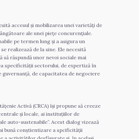
ită accesul și mobilizarea unei varietăți de 
ângătoare ale unei piețe concurenţiale. 
abile pe termen lung și a asigura un 
e realizează de la sine. Ele necesită 
ă să răspundă unor nevoi sociale mai 
specificității sectorului, de expertiză în 
e guvernanță, de capacitatea de negociere 
ățenie Activă (CRCA) își propune să creeze 
rale şi locale, ai instituțiilor de 
ale auto-sustenabile”. Acest dialog vizează 
 bună conştientizare a spcificităţii 
 activităţilor desfăşurate şi, în acelaşi 