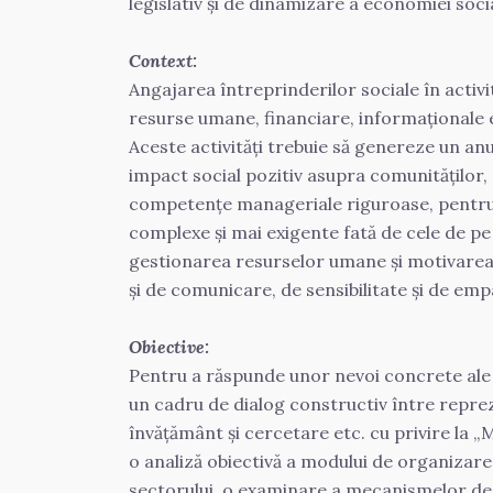
legislativ şi de dinamizare a economiei soc
Context:
Angajarea întreprinderilor sociale în activi
resurse umane, financiare, informaționale et
Aceste activităţi trebuie să genereze un anu
impact social pozitiv asupra comunităților, 
competențe manageriale riguroase, pentru a
complexe și mai exigente fată de cele de pe p
gestionarea resurselor umane și motivarea 
și de comunicare, de sensibilitate și de empa
Obiective:
Pentru a răspunde unor nevoi concrete ale 
un cadru de dialog constructiv între reprezent
învățământ şi cercetare etc. cu privire la „
o analiză obiectivă a modului de organizare 
sectorului, o examinare a mecanismelor de spr