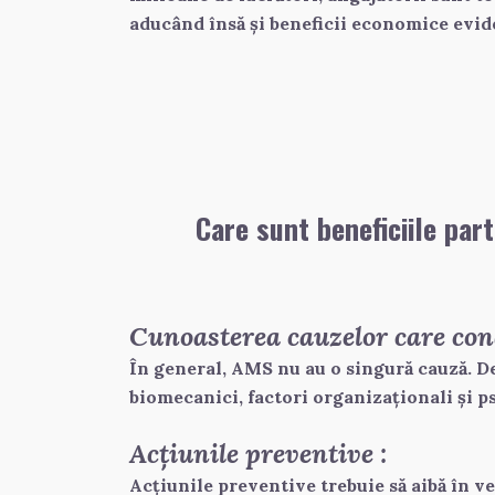
aducând însă și beneficii economice evid
Care sunt beneficiile part
Cunoasterea cauzelor care con
În general, AMS nu au o singură cauză. De 
biomecanici, factori organizaționali și ps
Acțiunile preventive :
Acțiunile preventive trebuie să aibă în v