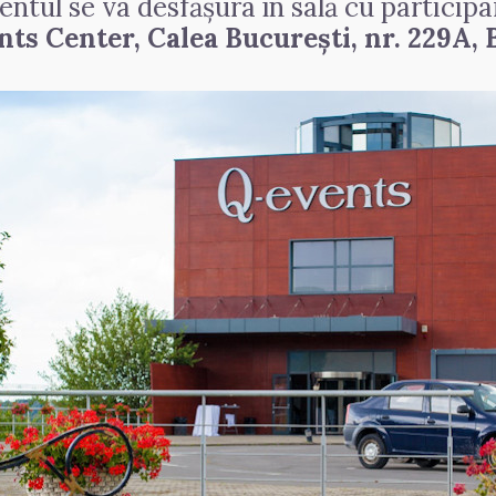
ntul se va desfășura în sală cu participar
ts Center, Calea București, nr. 229A,