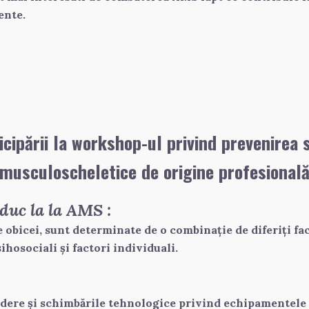
ente.
icipării la workshop-ul privind prevenirea 
musculoscheletice de origine profesional
duc la la AMS :
obicei, sunt determinate de o combinație de diferiți facto
ihosociali și factori individuali.
edere și schimbările tehnologice privind echipamentele ut