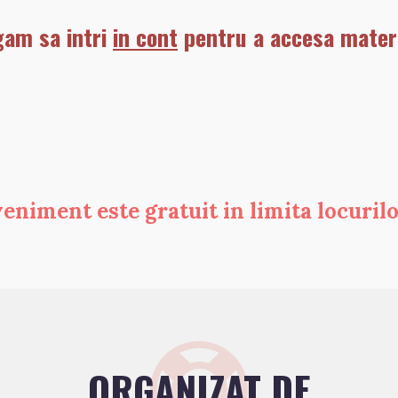
gam sa intri
in cont
pentru a accesa materi
veniment este gratuit in limita locuril
ORGANIZAT DE