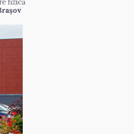
e fizică
 Braşov