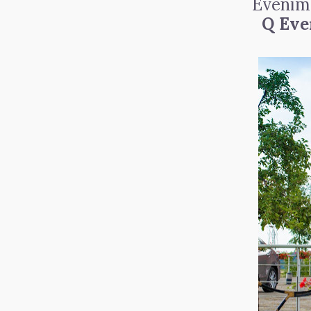
Evenime
Q Even