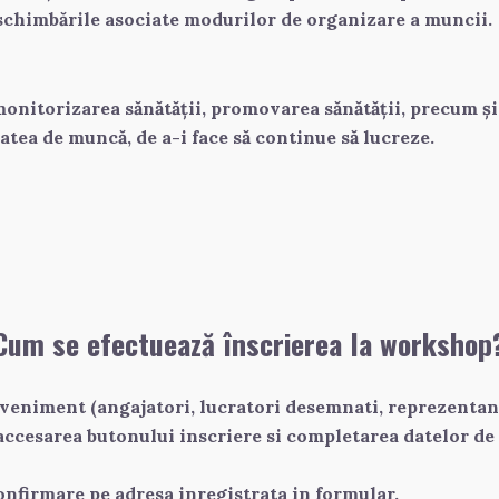
 schimbările asociate modurilor de organizare a muncii.
nitorizarea sănătății, promovarea sănătății, precum și 
atea de muncă, de a-i face să continue să lucreze.
Cum se efectuează înscrierea la workshop
eveniment (angajatori, lucratori desemnati, reprezentanti 
ccesarea butonului inscriere si completarea datelor de 
onfirmare pe adresa inregistrata in formular.