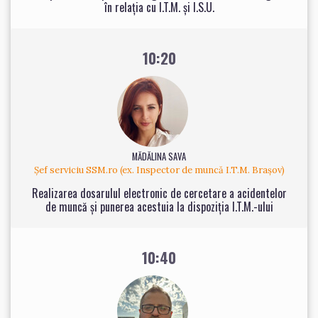
în relația cu I.T.M. și I.S.U.
10:20
MĂDĂLINA SAVA
Șef serviciu SSM.ro (ex. Inspector de muncă I.T.M. Brașov)
Realizarea dosarulul electronic de cercetare a acidentelor
de muncă și punerea acestuia la dispoziția I.T.M.-ului
10:40