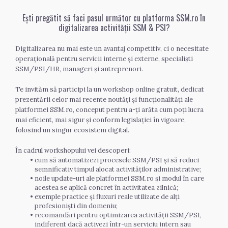
Ești pregătit să faci pasul următor cu platforma SSM.ro în
digitalizarea activității SSM & PSI?
Digitalizarea nu mai este un avantaj competitiv, ci o necesitate 
operațională pentru servicii interne și externe, specialiști 
SSM/PSI/HR, manageri și antreprenori.
Te invităm să participi la un workshop online gratuit, dedicat 
prezentării celor mai recente noutăți și funcționalități ale 
platformei SSM.ro, conceput pentru a-ți arăta cum poți lucra 
mai eficient, mai sigur și conform legislației în vigoare, 
folosind un singur ecosistem digital.
În cadrul workshopului vei descoperi:
cum să automatizezi procesele SSM/PSI și să reduci 
semnificativ timpul alocat activităților administrative;
noile update-uri ale platformei SSM.ro și modul în care 
acestea se aplică concret în activitatea zilnică;
exemple practice și fluxuri reale utilizate de alți 
profesioniști din domeniu;
recomandări pentru optimizarea activității SSM/PSI, 
indiferent dacă activezi într-un serviciu intern sau 