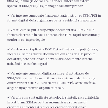
SSM.ro, în funcție de rolul tău: serviciu intern sau extern, 
specialist SSM/PSI/HR, manager sau antreprenor.
✔ Vei înțelege cum poate fi automatizată instruirea SSM/PSI în 
format digital, de la organizare până la evidență și raportare.
✔ Vei ști cum să pui la dispoziție documentația SSM/PSI în 
format electronic în cazul controalelor ITM, rapid, structurat și 
conform cerințelor legale.
✔ Vei descoperi aplicația DOC X și vei învăța cum poți genera, 
încărca și semna digital documente din zona de HR, precum 
declarații, acte adiționale, anexe și alte documente interne, 
utilizând același flux digital.
✔ Vei înțelege cum poți digitaliza integral activitatea de 
SSM/PSI, care sunt costurile asociate și care este diferența 
dintre varianta SHARE și varianta DEDICATĂ, astfel încât să 
alegi soluția potrivită organizației tale.
✔ Vei afla cum sunt utilizate tehnologia și inteligența artificială 
în platforma SSM.ro pentru automatizarea proceselor, 
creșterea eficienței și reducerea erorilor operaționale.