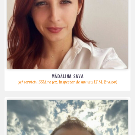
MĂDĂLINA SAVA
Șef serviciu SSM.ro (ex. Inspector de muncă I.T.M. Brașov)