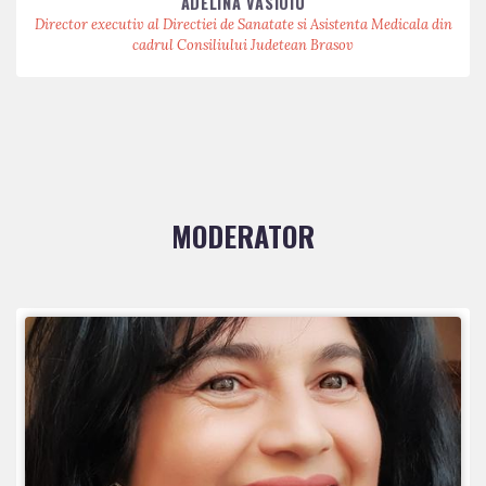
ADELINA VĂSIOIU
Director executiv al Directiei de Sanatate si Asistenta Medicala din
cadrul Consiliului Judetean Brasov
MODERATOR