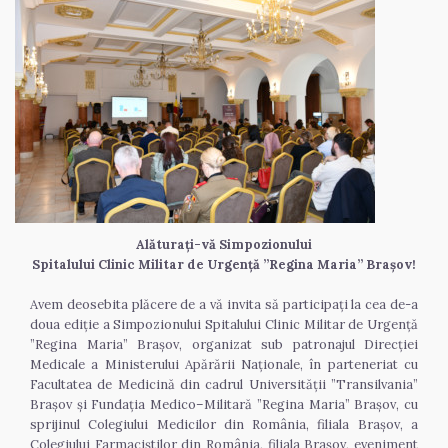
Alăturați-vă Simpozionului
Spitalului Clinic Militar de Urgență ”Regina Maria” Brașov!
Avem deosebita plăcere de a vă invita să participați la cea de-a 
doua ediție a Simpozionului Spitalului Clinic Militar de Urgență 
”Regina Maria” Brașov, organizat sub patronajul Direcției 
Medicale a Ministerului Apărării Naționale, în parteneriat cu 
Facultatea de Medicină din cadrul Universității ”Transilvania” 
Brașov și Fundația Medico–Militară ”Regina Maria” Brașov, cu 
sprijinul Colegiului Medicilor din România, filiala Brașov, a 
Colegiului Farmaciștilor din România, filiala Brașov, eveniment 