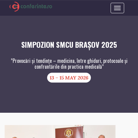
Toggle
navigation
SIMPOZION SMCU BRAȘOV 2025
”Provocări și tendințe – medicina, între ghiduri, protocoale și
confruntările din practica medicală”
13 – 15 MAY 2026