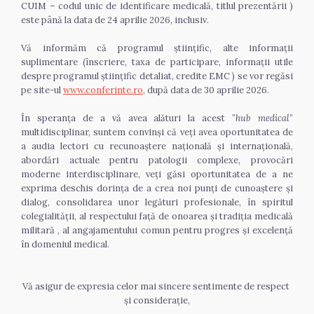
CUIM – codul unic de identificare medicală, titlul prezentării ) 
este până la data de 24 aprilie 2026, inclusiv.
Vă informăm că programul științific, alte informații 
suplimentare (înscriere, taxa de participare, informații utile 
despre programul științific detaliat, credite EMC ) se vor regăsi 
pe site-ul 
www.conferinte.ro
, după data de 30 aprilie 2026.
În speranța de a vă avea alături la acest ”
hub medical
” 
multidisciplinar, suntem convinși că veți avea oportunitatea de 
a audia lectori cu recunoaștere națională și internațională, 
abordări actuale pentru patologii complexe, provocări 
moderne interdisciplinare, veți găsi oportunitatea de a ne 
exprima deschis dorința de a crea noi punți de cunoaștere și 
dialog, consolidarea unor legături profesionale, în spiritul 
colegialității, al respectului față de onoarea și tradiția medicală 
militară , al angajamentului comun pentru progres și excelență 
în domeniul medical.
Vă asigur de expresia celor mai sincere sentimente de respect 
și considerație,