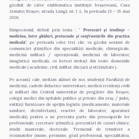
găzduit de către emblematica instituție brașoveană, Casa 
Armatei Brașov, strada Lungă nr. 1 A, în perioada 13 – 15 mai 
2026.
Simpozionul, definit prin tema : ” 
Provocări și tendințe – 
medicina, între ghiduri, protocoale și confruntările din practica 
medicală
”, pe perioada celor trei zile, va găzdui sesiuni de 
comunicări științifice din specialități medicale, chirurgicale, 
medicină militară / operațională, medicină de laborator, 
imagistică medicală, cu lectori invitați din toate domeniile 
medicale ( academic, civil, militar, din țară și străinătate ).
Pe această cale, invităm alături de noi, studenții Facultății de 
medicină, cadrele didactice universitare, medicii rezidenți civili 
și militari din Centrul universitar de pregătire din Brașov, 
colegii medici din spitalele publice și private din oraș / județ, 
entități furnizoare de sprijin logistic (medicamente, materiale 
sanitare, dezinfectanți, reactivi de laborator, aparatură 
medicală) pentru a ne prezenta parte din preocupările lor 
profesionale, cercetare științifică, prezentări de cazuri clinice, 
studii masterale, doctorale. Termenul de trimitere a 
rezumatelor (nume, prenume, grad profesional, specialitatea, 