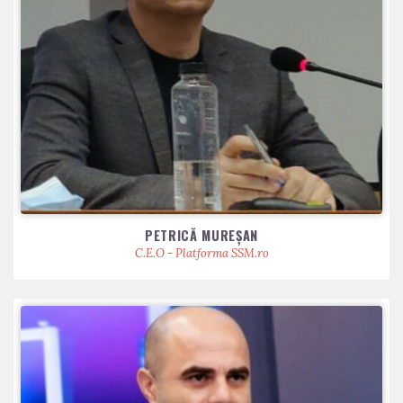
PETRICĂ MUREŞAN
C.E.O - Platforma SSM.ro