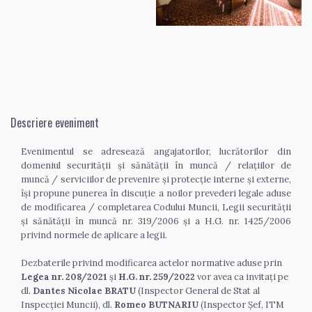
Descriere eveniment
Evenimentul se adresează angajatorilor, lucrătorilor din 
domeniul securității și sănătății în muncă / relațiilor de 
muncă / serviciilor de prevenire și protecție interne și externe, 
își propune punerea în discuție a noilor prevederi legale aduse 
de modificarea / completarea Codului Muncii, Legii securității 
și sănătății în muncă nr. 319/2006 și a H.G. nr. 1425/2006 
privind normele de aplicare a legii.
Dezbaterile privind modificarea actelor normative aduse prin 
Legea nr. 208/2021
 și 
H.G. nr. 259/2022
 vor avea ca invitați pe 
dl. 
Dantes Nicolae BRATU
 (Inspector General de Stat al 
Inspecției Muncii),
 dl. 
Romeo BUTNARIU
 (Inspector Șef, ITM 