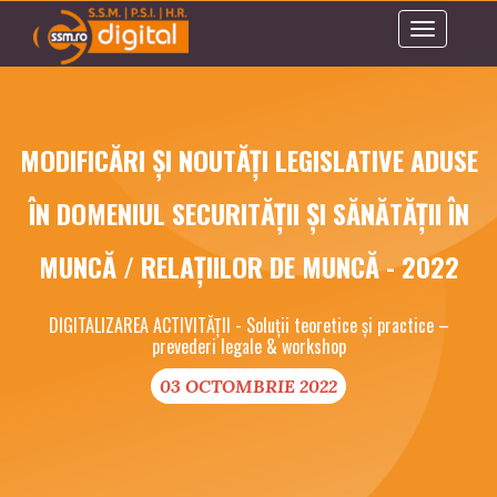
Toggle
navigation
MODIFICĂRI ȘI NOUTĂȚI LEGISLATIVE ADUSE
ÎN DOMENIUL SECURITĂȚII ȘI SĂNĂTĂȚII ÎN
MUNCĂ / RELAȚIILOR DE MUNCĂ - 2022
DIGITALIZAREA ACTIVITĂȚII - Soluții teoretice și practice –
prevederi legale & workshop
03 OCTOMBRIE 2022