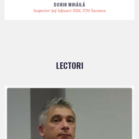
DORIN MIHĂILĂ
Inspector Șef Adjunct SSM, ITM Suceava
LECTORI