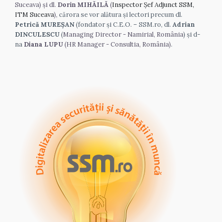
Suceava) și dl. 
Dorin MIHĂILĂ
 (
Inspector Șef Adjunct SSM, 
ITM Suceava
),
 cărora se vor alătura și lectori precum dl. 
Petrică MUREȘAN
 (fondator și C.E.O. – SSM.ro, dl. 
Adrian 
DINCULESCU
 (
Managing Director - Namirial, România
) și d-
na 
Diana LUPU
 (HR Manager - Consultia, România)
.