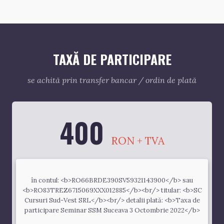
TAXĂ DE PARTICIPARE
se achită prin transfer bancar / ordin de plată
400
RON + TVA
în contul: <b>RO66BRDE390SV59321143900</b> sau
<b>RO83TREZ6715069XXX012885</b><br/> titular: <b>SC
Cursuri Sud-Vest SRL</b><br/> detalii plată: <b>Taxa de
participare Seminar SSM Suceava 3 Octombrie 2022</b>