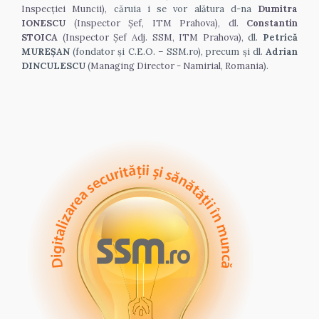
Inspecției Muncii), 
căruia i se vor alătura d-na 
Dumitra 
IONESCU
 (Inspector Șef, ITM Prahova), dl. 
Constantin 
STOICA
 (Inspector Șef Adj. SSM, ITM Prahova),
 dl. 
Petrică 
MUREȘAN
 (fondator și C.E.O. – SSM.ro), precum și dl. 
Adrian 
DINCULESCU
 (
Managing Director - Namirial, Romania
).