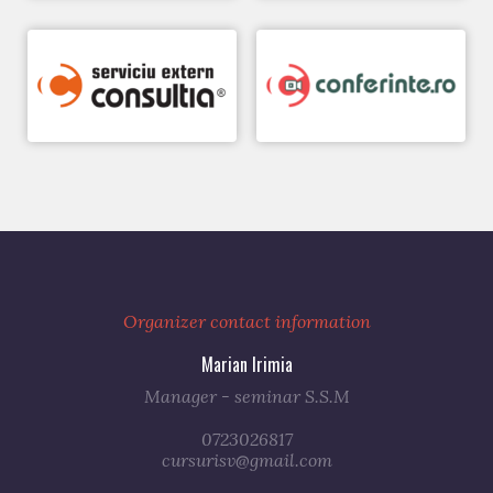
Organizer contact information
Marian Irimia
Manager - seminar S.S.M
0723026817
cursurisv@gmail.com