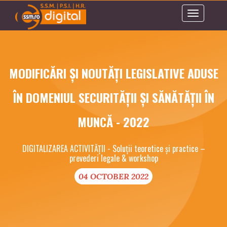
Toggle
navigation
MODIFICĂRI ȘI NOUTĂȚI LEGISLATIVE ADUSE
ÎN DOMENIUL SECURITĂȚII ȘI SĂNĂTĂȚII ÎN
MUNCĂ - 2022
DIGITALIZAREA ACTIVITĂȚII - Soluții teoretice și practice –
prevederi legale & workshop
04 OCTOBER 2022