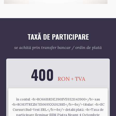
TAXĂ DE PARTICIPARE
se achită prin transfer bancar / ordin de plată
400
RON + TVA
în contul: <b>RO66BRDE390SV59321143900</b> sau
<b>RO83TREZ6715069XXX012885</b><br/> titular: <b>SC
Cursuri Sud-Vest SRL</b><br/> detalii plată: <b>Taxa de
participare Seminar SSM Piatra Neamț 4 Octombrie