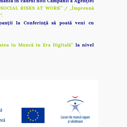
mânia în cadrul noii Campanii a Agenției 
CIAL RISKS AT WORK” / „Împreună 
. 
anții la Conferință să poată veni cu 
tea în Muncă în Era Digitală” 
la nivel 