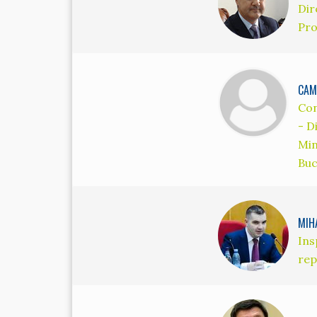
Dir
Pro
CAM
Con
- D
Min
Buc
MIH
Ins
rep