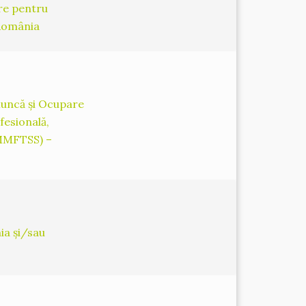
re pentru
 România
 Muncă și Ocupare
fesională,
 (MMFTSS) –
ia și/sau