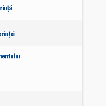
rință
rinței
mentului