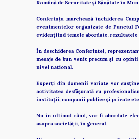
Română de Securitate și Sănătate în Mun
Conferința marchează închiderea Campa
evenimentelor organizate de Punctul Fo
evidențiind temele abordate, rezultatele o
În deschiderea Conferinței, reprezentan
mesaje de bun venit precum și cu opinii
nivel național.   
Experți din domenii variate vor susțin
activitatea desfășurată cu profesionalis
instituții, companii publice și private etc
Nu în ultimul rând, vor fi abordate efect
asupra societății, în general. 