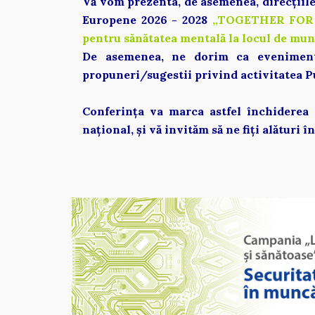
Vă vom prezenta, de asemenea, direcțiile
Europene 2026 - 2028 
„TOGETHER FOR
pentru sănătatea mentală la locul de munc
De asemenea, ne dorim ca evenimentul
propuneri/sugestii privind activitatea P
Conferința va marca astfel închiderea 
național, și vă invităm să ne fiți alături î