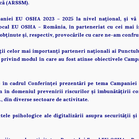
că (ARSSM). 
niei EU OSHA 2023 – 2025 la nivel național, și vă pr
cal EU OSHA – România, în parteneriat cu cei mai im
bținute și, respectiv, provocările cu care ne-am confrunt
ții celor mai importanți parteneri naționali ai Punctu
 privind modul în care au fost atinse obiectivele Camp
e în cadrul Conferinței prezentări pe tema Campaniei 
m în domeniul prevenirii riscurilor și îmbunătățirii co
., din diverse sectoare de activitate. 
ele psihologice ale digitalizării asupra securității și 