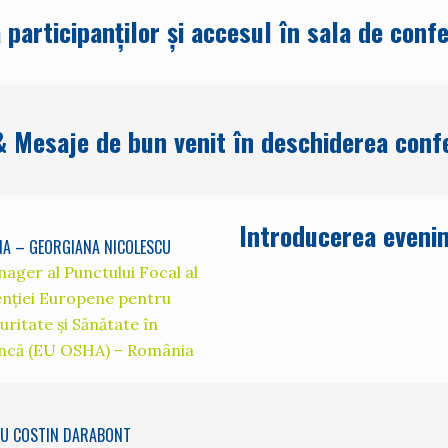
 participanților și accesul în sala de confe
& Mesaje de bun venit în deschiderea confe
Introducerea eveni
NA – GEORGIANA NICOLESCU
ager al Punctului Focal al
nției Europene pentru
uritate și Sănătate în
că (EU OSHA) – România
U COSTIN DARABONT