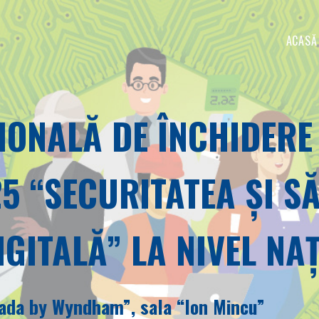
ACASĂ
IONALĂ DE ÎNCHIDERE
5 “SECURITATEA ȘI S
GITALĂ” LA NIVEL NAȚ
mada by Wyndham”, sala “Ion Mincu”