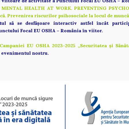
 viitoare de activitate a Punctului Focal EU OSHA – Ro
 MENTAL HEALTH AT WORK. PREVENTING PSYCHOSO
ă. Prevenirea riscurilor psihosociale la locul de muncă”
 să se desfășoare interactiv astfel încât particip
unctului Focal EU OSHA – România în viitor. 
Campaniei EU OSHA 2023-2025 „Securitatea și Sănăta
n evenimentul nostru.     