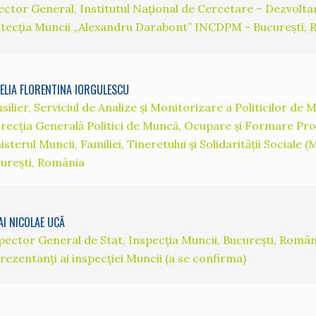
ector General, Institutul Național de Cercetare – Dezvolta
tecția Muncii „Alexandru Darabont” INCDPM - București,
ELIA FLORENTINA IORGULESCU
silier, Serviciul de Analize și Monitorizare a Politicilor de
irecția Generală Politici de Muncă, Ocupare și Formare Pro
isterul Muncii, Familiei, Tineretului și Solidarității Sociale
urești, România
AI NICOLAE UCĂ
pector General de Stat, Inspecția Muncii, București, Român
rezentanți ai inspecției Muncii (a se confirma)