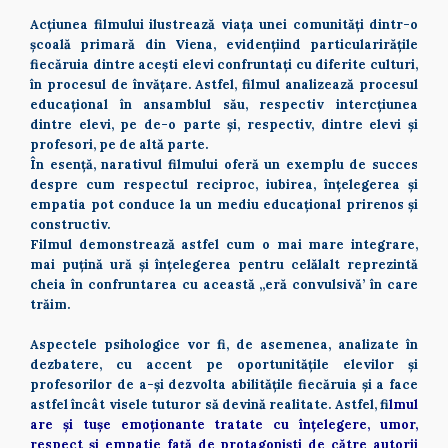
Acțiunea filmului ilustrează viața unei comunități dintr-o 
școală primară din Viena, evidențiind particularirățile 
fiecăruia dintre acești elevi confruntați cu diferite culturi, 
în procesul de învățare. Astfel, filmul analizează procesul 
educațional în ansamblul său, respectiv intercțiunea 
dintre elevi, pe de-o parte și, respectiv, dintre elevi și 
profesori, pe de altă parte. 
În esență, narativul filmului oferă un exemplu de succes 
despre cum respectul reciproc, iubirea, înțelegerea și 
empatia pot conduce la un mediu educațional prirenos și 
constructiv. 
Filmul demonstrează astfel cum o mai mare integrare, 
mai puțină ură și înțelegerea pentru celălalt reprezintă 
cheia în confruntarea cu această „eră convulsivă’ în care 
trăim. 
Aspectele psihologice vor fi, de asemenea, analizate în 
dezbatere, cu accent pe oportunitățile elevilor și 
profesorilor de a-și dezvolta abilitățile fiecăruia și a face 
astfel încât visele tuturor să devină realitate. Astfel, f
ilmul 
are și tușe emoționante tratate cu înțelegere, umor, 
respect și empatie față de protagoniști de către autorii 