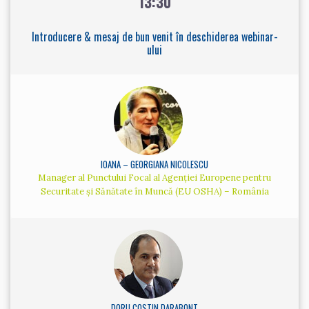
13:30
Introducere & mesaj de bun venit în deschiderea webinar-
ului
IOANA – GEORGIANA NICOLESCU
Manager al Punctului Focal al Agenției Europene pentru
Securitate și Sănătate în Muncă (EU OSHA) – România
DORU COSTIN DARABONT