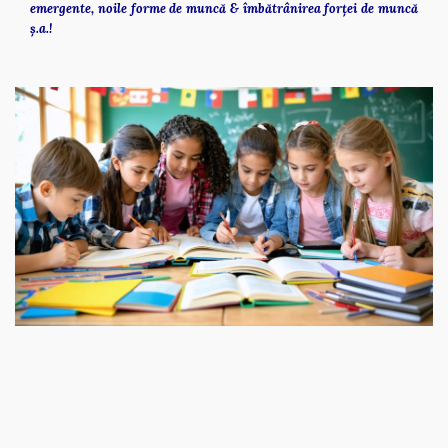
emergente, noile forme de muncă & îmbătrânirea forței de muncă 
ș.a.!   