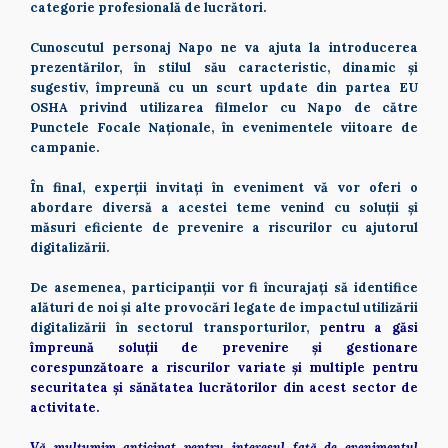
categorie profesională de lucrători.  
Cunoscutul personaj Napo ne va ajuta la introducerea 
prezentărilor, în stilul său caracteristic, dinamic și 
sugestiv, împreună cu un scurt update din partea EU 
OSHA privind utilizarea filmelor cu Napo de către 
Punctele Focale Naționale, în evenimentele viitoare de 
campanie. 
În final, experții invitați în eveniment vă vor oferi o 
abordare diversă a acestei teme venind cu soluții și 
măsuri eficiente de prevenire a riscurilor cu ajutorul 
digitalizării.  
De asemenea, participanții vor fi încurajați să identifice 
alături de noi și alte provocări legate de impactul utilizării 
digitalizării în sectorul transporturilor, p
entru a găsi 
împreună soluții de prevenire și gestionare 
corespunzătoare a riscurilor variate și multiple pentru 
securitatea și sănătatea lucrătorilor din acest sector de 
activitate.     
Vă mulțumim anticipat pentru interesul față de evenimentul 