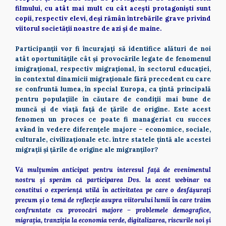
filmului, cu atât mai mult cu cât acești protagoniști sunt 
copii, respectiv elevi, deși rămân întrebările grave privind 
viitorul societății noastre de azi și de maine.    
Participanții vor fi încurajați să identifice alături de noi 
atât oportunitățile cât și provocările legate de fenomenul 
imigrațional, respectiv migrațional, în sectorul educației, 
în contextul dinamicii migraționale fără precedent cu care 
se confruntă lumea, în special Europa, ca țintă principală 
pentru populațiile în căutare de condiții mai bune de 
muncă și de viață față de țările de origine. Este acest 
fenomen un proces ce poate fi manageriat cu succes 
având în vedere diferențele majore – economice, sociale, 
culturale, civilizaționale etc. între statele țintă ale acestei 
migrații și țările de origine ale migranților?   
Vă mulțumim anticipat pentru interesul față de evenimentul 
nostru și sperăm că participarea Dvs. la acest webinar va 
constitui o experiență utilă în activitatea pe care o desfășurați 
precum și o temă de reflecție asupra viitorului lumii în care trăim 
confruntate cu provocări majore – problemele demografice, 
migrația, tranziția la economia verde, digitalizarea, riscurile noi și 