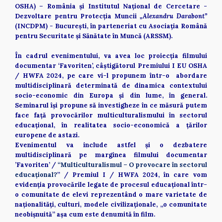
OSHA) – România și Institutul Naţional de Cercetare - 
Dezvoltare pentru Protecţia Muncii 
„Alexandru Darabont” 
(INCDPM) - București, în parteneriat cu Asociația Română 
pentru Securitate și Sănătate în Muncă (ARSSM). 
În cadrul evenimentului, va avea loc proiecția filmului 
documentar ‘Favoriten’, câștigătorul Premiului I EU OSHA 
/ HWFA 2024, pe care vi-l propunem într-o  abordare 
multidisciplinară determinată de dinamica contextului 
socio-economic din Europa și din lume, în general. 
Seminarul își propune să investigheze în ce măsură putem 
face față provocărilor multiculturalismului în sectorul 
educațional, în realitatea socio-economică a țărilor 
europene de astazi.  
Evenimentul va include astfel și o dezbatere 
multidisciplinară pe marginea filmului documentar 
’Favoriten’ / 
“Multiculturalismul – O provocare în sectorul 
educațional?
” / Premiul I / HWFA 2024, în care vom 
evidenția provocările legate de procesul educațional într-
o comunitate de elevi reprezentând o mare varietate de 
naționalități, culturi, modele civilizaționale, „o comunitate 
neobișnuită” așa cum este denumită în film. 