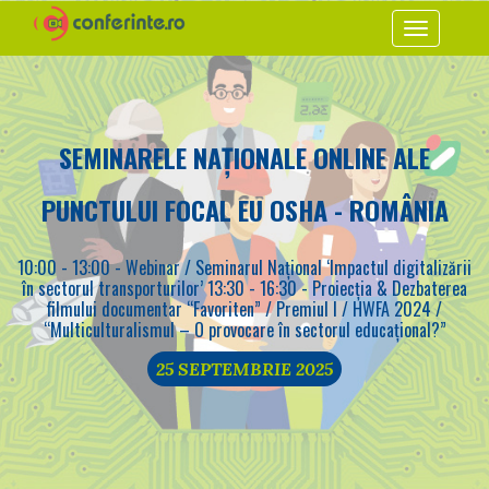
Toggle
navigation
SEMINARELE NAȚIONALE ONLINE ALE
PUNCTULUI FOCAL EU OSHA - ROMÂNIA
10:00 - 13:00 - Webinar / Seminarul Național ‘Impactul digitalizării
în sectorul transporturilor’ 13:30 - 16:30 - Proiecția & Dezbaterea
filmului documentar “Favoriten” / Premiul I / HWFA 2024 /
“Multiculturalismul – O provocare în sectorul educațional?”
25 SEPTEMBRIE 2025