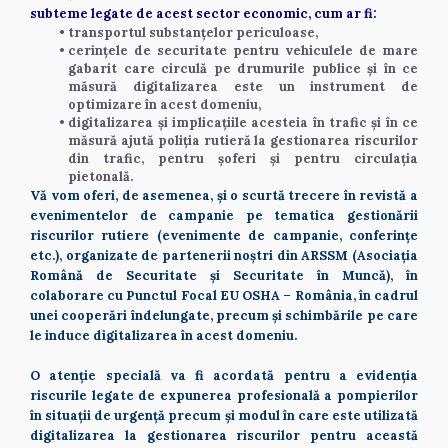
subteme legate de acest sector economic, cum ar fi: 
transportul substanțelor periculoase,  
cerințele de securitate pentru vehiculele de mare 
gabarit care circulă pe drumurile publice și în ce 
măsură digitalizarea este un instrument de 
optimizare în acest domeniu,  
digitalizarea și implicațiile acesteia în trafic și în ce 
măsură ajută poliția rutieră la gestionarea riscurilor 
din trafic, pentru șoferi și pentru circulația 
pietonală. 
Vă vom oferi, de asemenea, și o scurtă trecere în revistă a 
evenimentelor de campanie pe tematica gestionării 
riscurilor rutiere (evenimente de campanie, conferințe 
etc.), organizate de partenerii noștri din ARSSM (Asociația 
Română de Securitate și Securitate în Muncă), în 
colaborare cu Punctul Focal EU OSHA – România, în cadrul 
unei cooperări îndelungate, precum și schimbările pe care 
le induce digitalizarea în acest domeniu.  
O atenție specială va fi acordată pentru a evidenția 
riscurile legate de expunerea profesională a pompierilor 
în situații de urgență precum și modul în care este utilizată 
digitalizarea la gestionarea riscurilor pentru această 