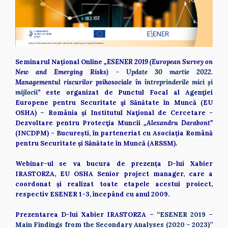
Seminarul Național Online
 „ESENER 2019 (European Survey on 
New and Emerging Risks) - 
Update 30 martie 2022.
Managementul riscurilor psihosociale în 
întreprinderile mici și 
mijlocii
”
 este organizat de Punctul Focal al Agenţiei 
Europene pentru Securitate şi Sănătate în Muncă (EU 
OSHA) – România și Institutul Naţional de Cercetare - 
Dezvoltare pentru Protecţia Muncii 
„Alexandru Darabont” 
(INCDPM) - București, în parteneriat cu Asociația Română 
pentru Securitate și Sănătate în Muncă (ARSSM). 
Webinar-ul se va bucura de prezența D-lui Xabier 
IRASTORZA, EU OSHA Senior project manager, care a 
coordonat și realizat toate etapele acestui proiect, 
respectiv ESENER 1-3, începând cu anul 2009. 
Prezentarea D-lui Xabier IRASTORZA – “
ESENER 2019 – 
Main Findings from the Secondary Analyses (2020 – 2023)” 