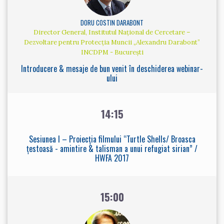
DORU COSTIN DARABONT
Director General, Institutul Național de Cercetare –
Dezvoltare pentru Protecția Muncii „Alexandru Darabont”
INCDPM - București
Introducere & mesaje de bun venit în deschiderea webinar-
ului
14:15
Sesiunea I – Proiecția filmului “Turtle Shells/ Broasca
țestoasă - amintire & talisman a unui refugiat sirian” /
HWFA 2017
15:00