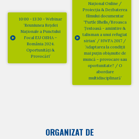
Național Online /
Proiecția & Dezbaterea
filmului documentar
10:00 - 13:30 - Webinar
‘Turtle Shells/Broasca
‘Reuniunea Rețelei
Țestoasă - amintire &
Naționale a Punctului
talisman a unui refugiat
Focal EU OSHA –
sirian’ / HWFA 2017 /
România 2024.
‘Adaptarea la condiții
Oportunități &
mai puțin obișnuite de
Provocări’
muncă – provocare sau
oportunitate? / O
abordare
multidisciplinară’
ORGANIZAT DE