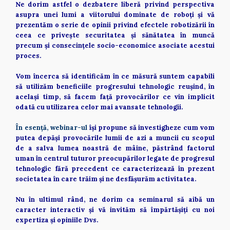
Ne dorim astfel o dezbatere liberă privind perspectiva 
asupra unei lumi a viitorului dominate de roboți și vă 
prezentăm o serie de opinii privind efectele robotizării în 
ceea ce privește securitatea și sănătatea în muncă 
precum și consecințele socio-economice asociate acestui 
proces. 
Vom încerca să identificăm în ce măsură suntem capabili 
să utilizăm beneficiile progresului tehnologic reușind, în 
același timp, să facem față provocărilor ce vin implicit 
odată cu utilizarea celor mai avansate tehnologii. 
În esență, webinar-ul 
își propune să investigheze cum vom 
putea depăși provocările lumii de azi a muncii cu scopul 
de a salva lumea noastră de mâine, păstrând factorul 
uman în centrul tuturor preocupărilor legate de progresul 
tehnologic fără precedent ce caracterizează în prezent 
societatea în care trăim și ne desfășurăm activitatea. 
Nu în ultimul rând, ne dorim ca seminarul să aibă un 
caracter interactiv și vă invităm să împărtășiți cu noi 
expertiza și opiniile Dvs.