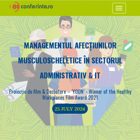
Toggle
navigation
MANAGEMENTUL AFECȚIUNILOR
MUSCULOSCHELETICE ÎN SECTORUL
ADMINISTRATIV & IT
Proiecție de film & Dezbatere – ‘YOON’ - Winner of the Healthy
Workplaces Film Award 2021
25 JULY 2024