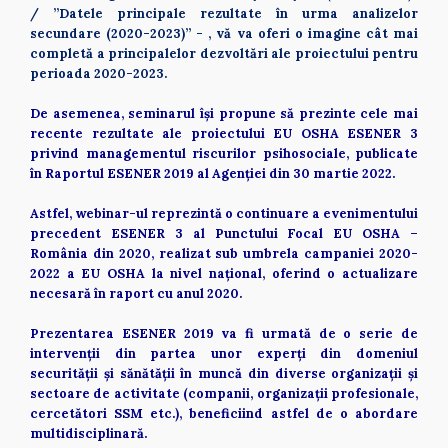
/ ”Datele principale rezultate în urma analizelor 
secundare (2020-2023)” - , vă va oferi o imagine cât mai 
completă a principalelor dezvoltări ale proiectului pentru 
perioada 2020-2023. 
De asemenea, seminarul își propune să prezinte cele mai 
recente rezultate ale proiectului EU OSHA ESENER 3 
privind managementul riscurilor psihosociale, publicate 
în Raportul ESENER 2019 al Agenției din 30 martie 2022.   
Astfel, webinar-ul reprezintă o continuare a evenimentului 
precedent ESENER 3 al Punctului Focal EU OSHA – 
România din 2020, realizat sub umbrela campaniei 2020-
2022 a EU OSHA la nivel național, oferind o actualizare 
necesară în raport cu anul 2020. 
Prezentarea ESENER 2019 va fi urmată de o serie de 
intervenții din partea unor experți din domeniul 
securității și sănătății în muncă din diverse organizații și 
sectoare de activitate (companii, organizații profesionale, 
cercetători SSM etc.), beneficiind astfel de o abordare 
multidisciplinară. 