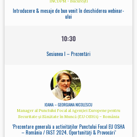
INCDPM - București
Introducere & mesaje de bun venit în deschiderea webinar-
ului
10:30
Sesiunea I – Prezentări
IOANA – GEORGIANA NICOLESCU
Manager al Punctului Focal al Agenției Europene pentru
Securitate și Sănătate în Muncă (EU OSHA) – România
‘Prezentare generală a activităților Punctului Focal EU OSHA
– România / FAST 2024. Oportunități & Provocări’