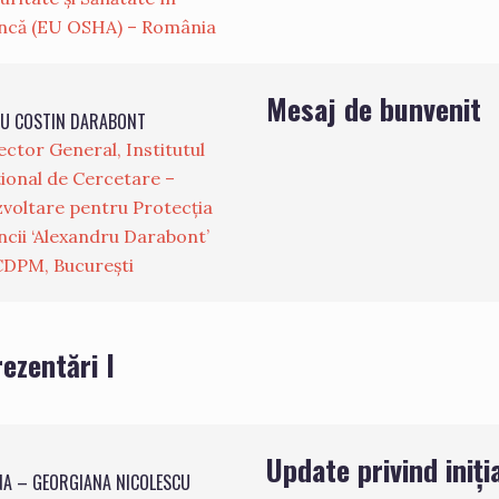
că (EU OSHA) – România
Mesaj de bunvenit
U COSTIN DARABONT
ector General, Institutul
ional de Cercetare –
voltare pentru Protecția
cii ‘Alexandru Darabont’
DPM, București
ezentări I
Update privind iniț
NA – GEORGIANA NICOLESCU