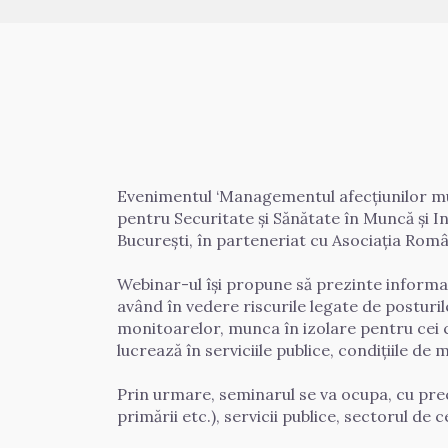
Evenimentul ‘Managementul afecțiunilor musc
pentru Securitate și Sănătate în Muncă și 
București, în parteneriat cu Asociația Româ
Webinar-ul își propune să prezinte informaț
având în vedere riscurile legate de posturil
monitoarelor, munca în izolare pentru cei c
lucrează în serviciile publice, condițiile de
Prin urmare, seminarul se va ocupa, cu precă
primării etc.), servicii publice, sectorul de c