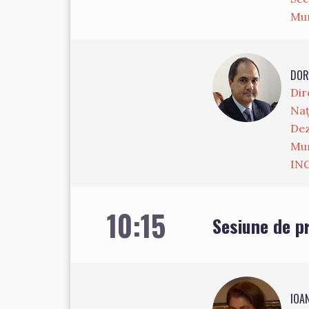
Mun
DOR
Dir
Naț
Dez
Mun
INC
10:15
Sesiune de pr
IOA