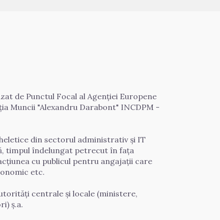
zat de Punctul Focal al Agenției Europene 
cția Muncii "Alexandru Darabont" INCDPM - 
etice din sectorul administrativ și IT 
, timpul îndelungat petrecut în fața 
țiunea cu publicul pentru angajații care 
gonomic etc. 

rități centrale și locale (ministere, 
) ș.a. 
