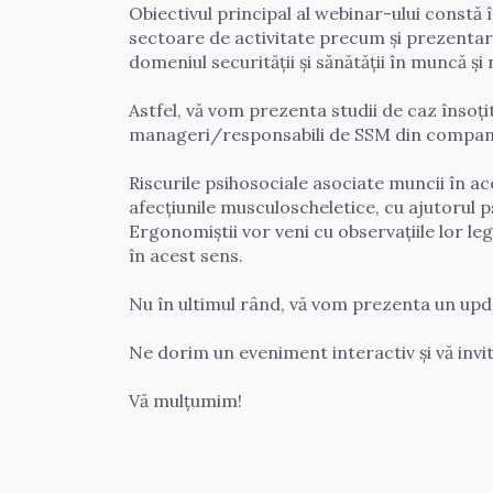
Obiectivul principal al webinar-ului constă 
sectoare de activitate precum și prezentarea
domeniul securității și sănătății în muncă și nu
Astfel, vă vom prezenta studii de caz însoțit
manageri/responsabili de SSM din companii etc
Riscurile psihosociale asociate muncii în ac
afecțiunile musculoscheletice, cu ajutorul p
Ergonomiștii vor veni cu observațiile lor le
în acest sens. 

Nu în ultimul rând, vă vom prezenta un upda
Ne dorim un eveniment interactiv și vă invit
Vă mulțumim! 
