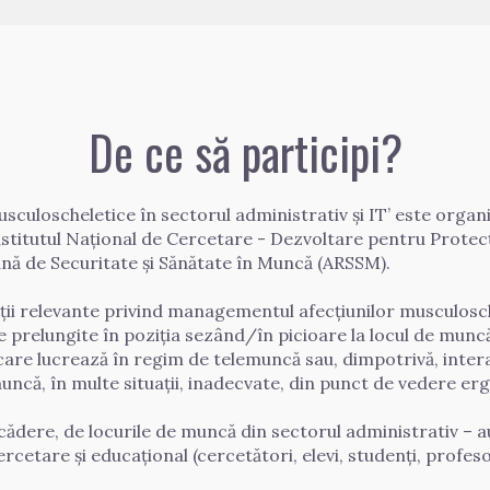
De ce să participi?
uloscheletice în sectorul administrativ și IT’ este organi
Institutul Național de Cercetare - Dezvoltare pentru Prote
nă de Securitate și Sănătate în Muncă (ARSSM). 

ii relevante privind managementul afecțiunilor musculoschel
e prelungite în poziția sezând/în picioare la locul de muncă
are lucrează în regim de telemuncă sau, dimpotrivă, interac
 muncă, în multe situații, inadecvate, din punct de vedere er
dere, de locurile de muncă din sectorul administrativ – auto
ercetare și educațional (cercetători, elevi, studenți, profesori