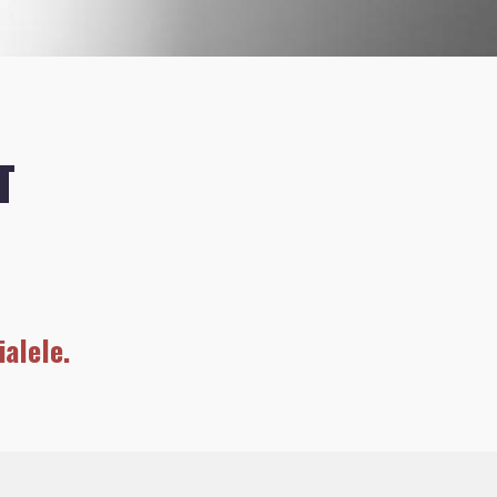
T
alele.