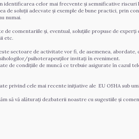
în identificarea celor mai frecvente și semnificative riscuri
 de soluții adecvate și exemple de bune practici, prin cont
 numai.     

e de comentariile și, eventual, soluțiile propuse de experți 
.          

este sectoare de activitate vor fi, de asemenea, abordate, c
sihologilor/psihoterapeuților invitați în eveniment. 

gate de condițiile de muncă ce trebuie asigurate în cazul tel
te privind cele mai recente inițiative ale  EU OSHA sub umb
ăm să vă alăturați dezbaterii noastre cu sugestiile și coment