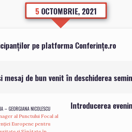
5
OCTOMBRIE, 2021
cipanților pe platforma Conferințe.ro
și mesaj de bun venit în deschiderea semin
Introducerea eveni
NA – GEORGIANA NICOLESCU
ager al Punctului Focal al
nției Europene pentru
uritate și Sănătate în