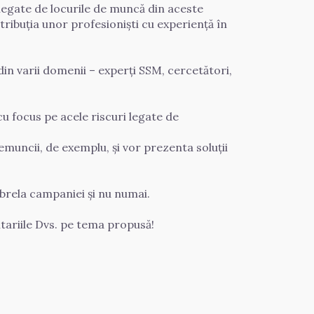
 legate de locurile de muncă din aceste 
ribuția unor profesioniști cu experiență în 
din varii domenii – experți SSM, cercetători, 
u focus pe acele riscuri legate de 
emuncii, de exemplu, și vor prezenta soluții 
rela campaniei și nu numai.  

ariile Dvs. pe tema propusă!  
