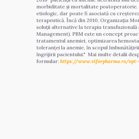
morbiditate și mortalitate postoperatorie. 
etiologic, dar poate fi asociată cu creșter
terapeutică. Încă din 2010, Organizația Mon
soluții alternative la terapia transfuziona
Management). PBM este un concept proactiv, 
tratamentul anemiei, optimizarea hemostaze
toleranței la anemie, în scopul îmbunătățiri
îngrijirii pacientului."  Mai multe detalii 
formular: 
https://www.viforpharma.ro/opt-