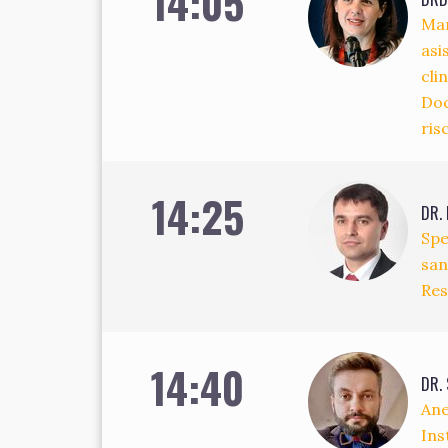
14:05
Man
asi
cli
Doc
risc
14:25
DR.
Spe
san
Res
14:40
DR. 
Ane
Ins