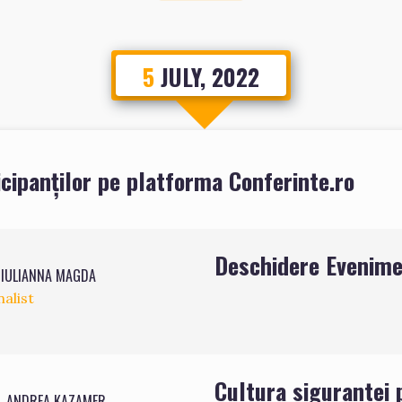
5
JULY, 2022
cipanților pe platforma Conferinte.ro
Deschidere Evenim
I IULIANNA MAGDA
nalist
Cultura sigurantei 
. ANDREA KAZAMER