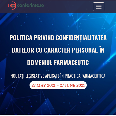
Toggle
navigation
POLITICA PRIVIND CONFIDENȚIALITATEA
DATELOR CU CARACTER PERSONAL ÎN
DOMENIUL FARMACEUTIC
NOUTAȚI LEGISLATIVE APLICATE ÎN PRACTICA FARMACEUTICĂ
27 MAY 2021 – 27 JUNE 2021