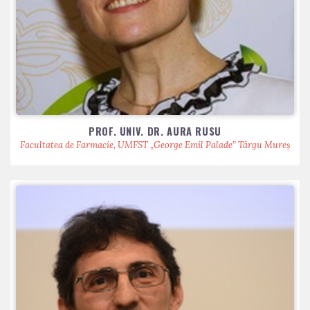
PROF. UNIV. DR. AURA RUSU
Facultatea de Farmacie, UMFST „George Emil Palade” Târgu Mureș